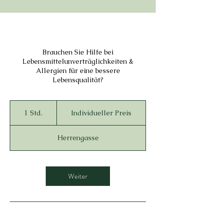
Brauchen Sie Hilfe bei
Lebensmittelunverträglichkeiten &
Allergien für eine bessere
Lebensqualität?
Individueller
Preis
1 Std.
1
Individueller Preis
S
t
Herrengasse
d
Weiter